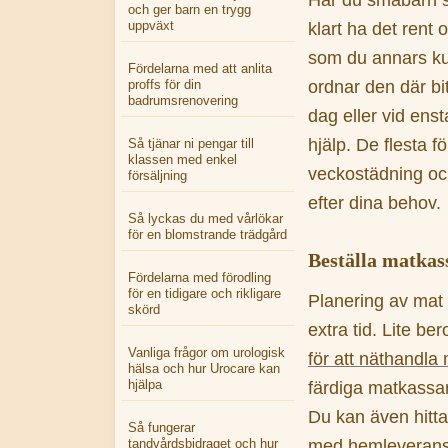
Har du småbarn så 
och ger barn en trygg
uppväxt
klart ha det rent 
som du annars ku
Fördelarna med att anlita
proffs för din
ordnar den där bi
badrumsrenovering
dag eller vid enst
hjälp. De flesta f
Så tjänar ni pengar till
klassen med enkel
veckostädning oc
försäljning
efter dina behov.
Så lyckas du med vårlökar
för en blomstrande trädgård
Beställa matkas
Fördelarna med förodling
för en tidigare och rikligare
Planering av mat
skörd
extra tid. Lite be
Vanliga frågor om urologisk
för att näthandla
hälsa och hur Urocare kan
hjälpa
färdiga matkassar
Du kan även hitta
Så fungerar
tandvårdsbidraget och hur
med hemleverans. 