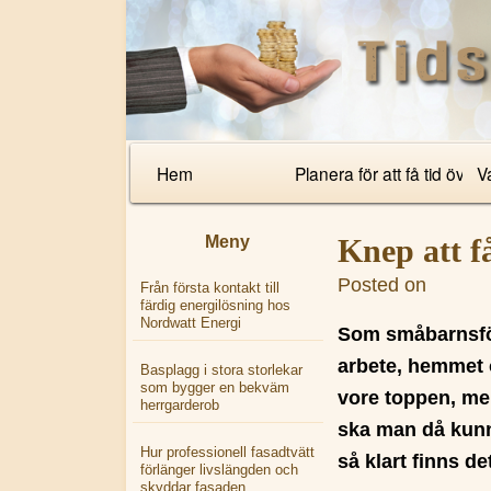
Primary
Hem
Planera för att få tid över
Va
Navigation
Meny
Knep att få
Posted on
rnn.yqe.
Från första kontakt till
färdig energilösning hos
Nordwatt Energi
Som småbarnsförä
arbete, hemmet 
Basplagg i stora storlekar
som bygger en bekväm
vore toppen, men
herrgarderob
ska man då kunn
Hur professionell fasadtvätt
så klart finns de
förlänger livslängden och
skyddar fasaden