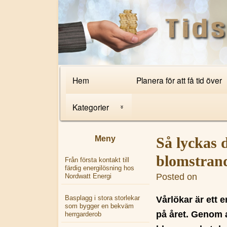
Primary Navigation
Hem
Planera för att få tid över
Kategorier
Nyheter
Meny
Så lyckas 
Internet
blomstran
Från första kontakt till
färdig energilösning hos
Posted on
Lelia R
Nordwatt Energi
Tips
Basplagg i stora storlekar
Vårlökar är ett e
som bygger en bekväm
på året. Genom a
herrgarderob