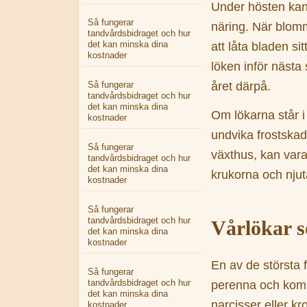
Under hösten kan 
Så fungerar
näring. När blommo
tandvårdsbidraget och hur
det kan minska dina
att låta bladen si
kostnader
löken inför nästa
året därpå.
Så fungerar
tandvårdsbidraget och hur
det kan minska dina
Om lökarna står i
kostnader
undvika frostskado
Så fungerar
växthus, kan vara
tandvårdsbidraget och hur
det kan minska dina
krukorna och njut
kostnader
Så fungerar
tandvårdsbidraget och hur
Vårlökar s
det kan minska dina
kostnader
En av de största 
Så fungerar
tandvårdsbidraget och hur
perenna och komme
det kan minska dina
narcisser eller k
kostnader