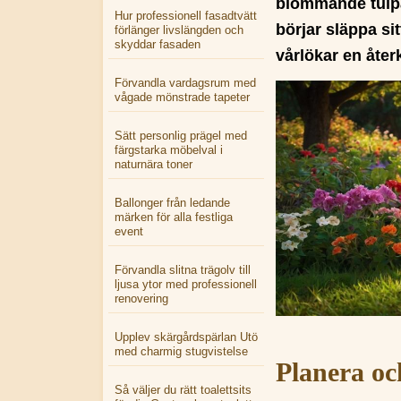
blommande tulpa
Hur professionell fasadtvätt
börjar släppa sit
förlänger livslängden och
skyddar fasaden
vårlökar en åter
Förvandla vardagsrum med
vågade mönstrade tapeter
Sätt personlig prägel med
färgstarka möbelval i
naturnära toner
Ballonger från ledande
märken för alla festliga
event
Förvandla slitna trägolv till
ljusa ytor med professionell
renovering
Upplev skärgårdspärlan Utö
med charmig stugvistelse
Planera och
Så väljer du rätt toalettsits