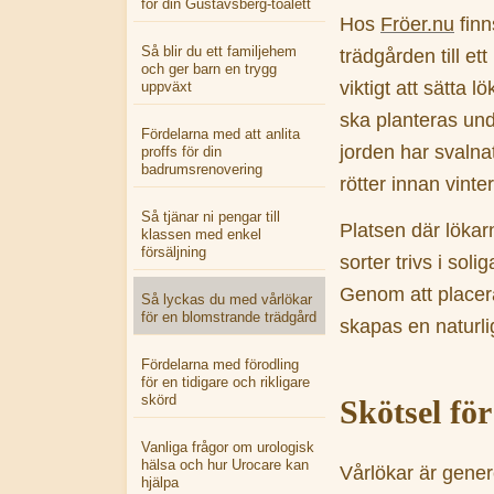
för din Gustavsberg-toalett
Hos
Fröer.nu
finn
Så blir du ett familjehem
trädgården till et
och ger barn en trygg
viktigt att sätta l
uppväxt
ska planteras un
Fördelarna med att anlita
jorden har svalnat
proffs för din
badrumsrenovering
rötter innan vinte
Så tjänar ni pengar till
Platsen där lökarn
klassen med enkel
försäljning
sorter trivs i sol
Genom att placera 
Så lyckas du med vårlökar
för en blomstrande trädgård
skapas en naturli
Fördelarna med förodling
för en tidigare och rikligare
skörd
Skötsel fö
Vanliga frågor om urologisk
hälsa och hur Urocare kan
Vårlökar är gener
hjälpa