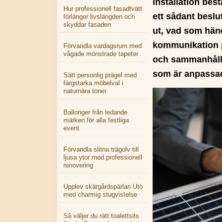
installation best
Hur professionell fasadtvätt
ett sådant beslu
förlänger livslängden och
skyddar fasaden
ut, vad som händ
kommunikation p
Förvandla vardagsrum med
vågade mönstrade tapeter
och sammanhålle
som är anpassad 
Sätt personlig prägel med
färgstarka möbelval i
naturnära toner
Ballonger från ledande
märken för alla festliga
event
Förvandla slitna trägolv till
ljusa ytor med professionell
renovering
Upplev skärgårdspärlan Utö
med charmig stugvistelse
Så väljer du rätt toalettsits