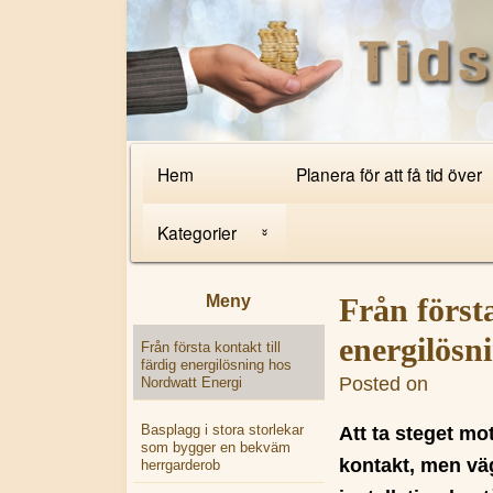
Primary Navigation
Hem
Planera för att få tid över
Kategorier
Nyheter
Meny
Från första
Internet
energilösn
Från första kontakt till
färdig energilösning hos
Posted on
Lelia R
Nordwatt Energi
Tips
Basplagg i stora storlekar
Att ta steget mo
som bygger en bekväm
kontakt, men väg
herrgarderob