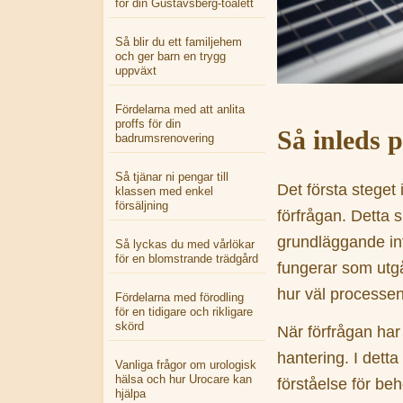
för din Gustavsberg-toalett
Så blir du ett familjehem
och ger barn en trygg
uppväxt
Fördelarna med att anlita
proffs för din
Så inleds 
badrumsrenovering
Så tjänar ni pengar till
Det första steget 
klassen med enkel
försäljning
förfrågan. Detta 
grundläggande in
Så lyckas du med vårlökar
för en blomstrande trädgård
fungerar som utgå
hur väl processen
Fördelarna med förodling
för en tidigare och rikligare
skörd
När förfrågan har
hantering. I dett
Vanliga frågor om urologisk
hälsa och hur Urocare kan
förståelse för be
hjälpa