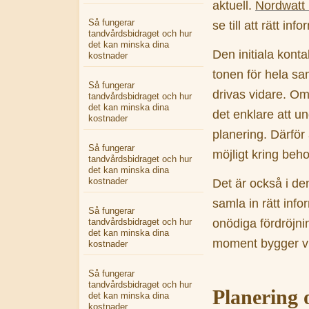
aktuell.
Nordwatt 
Så fungerar
se till att rätt in
tandvårdsbidraget och hur
det kan minska dina
Den initiala konta
kostnader
tonen för hela sa
Så fungerar
drivas vidare. Om 
tandvårdsbidraget och hur
det kan minska dina
det enklare att u
kostnader
planering. Därför 
Så fungerar
möjligt kring beh
tandvårdsbidraget och hur
det kan minska dina
kostnader
Det är också i de
samla in rätt info
Så fungerar
onödiga fördröjnin
tandvårdsbidraget och hur
det kan minska dina
moment bygger vi
kostnader
Så fungerar
tandvårdsbidraget och hur
Planering 
det kan minska dina
kostnader