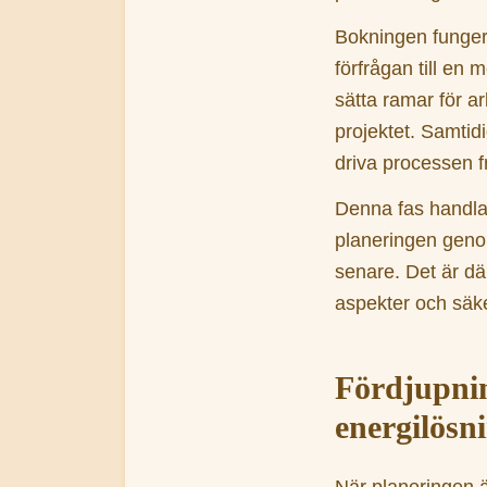
Bokningen funger
förfrågan till en 
sätta ramar för a
projektet. Samtidi
driva processen f
Denna fas handla
planeringen genom
senare. Det är där
aspekter och säke
Fördjupni
energilösn
När planeringen ä