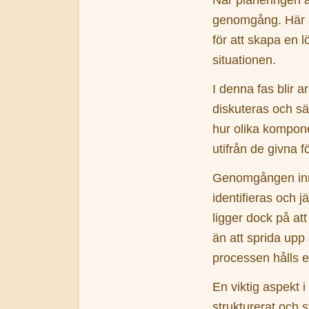
genomgång. Här a
för att skapa en 
situationen.
I denna fas blir a
diskuteras och sät
hur olika kompone
utifrån de givna f
Genomgången inne
identifieras och 
ligger dock på at
än att sprida upp a
processen hålls ef
En viktig aspekt
strukturerat och st