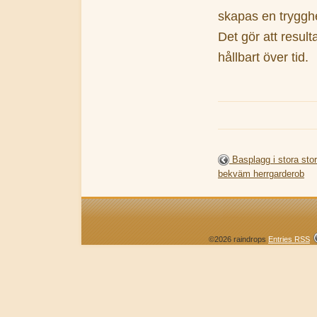
skapas en trygghet
Det gör att result
hållbart över tid.
Basplagg i stora sto
bekväm herrgarderob
©2026 raindrops
Entries RSS