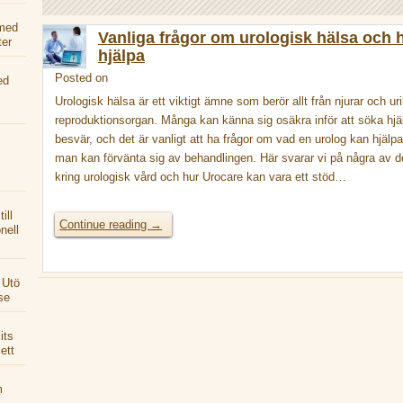
med
Vanliga frågor om urologisk hälsa och 
er
hjälpa
Posted on
Lelia Robertsson
ed
Urologisk hälsa är ett viktigt ämne som berör allt från njurar och uri
reproduktionsorgan. Många kan känna sig osäkra inför att söka hjäl
besvär, och det är vanligt att ha frågor om vad en urolog kan hjälpa
man kan förvänta sig av behandlingen. Här svarar vi på några av d
kring urologisk vård och hur Urocare kan vara ett stöd…
ill
Continue reading
→
nell
 Utö
se
its
ett
m