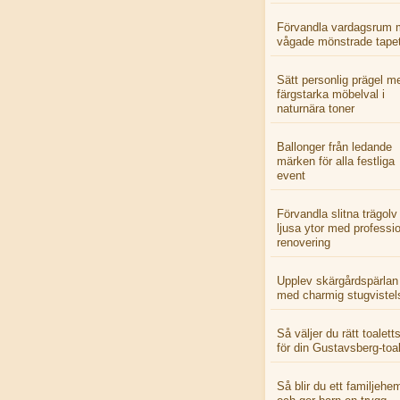
Förvandla vardagsrum 
vågade mönstrade tapet
Sätt personlig prägel m
färgstarka möbelval i
naturnära toner
Ballonger från ledande
märken för alla festliga
event
Förvandla slitna trägolv t
ljusa ytor med professio
renovering
Upplev skärgårdspärlan
med charmig stugvistel
Så väljer du rätt toaletts
för din Gustavsberg-toal
Så blir du ett familjehe