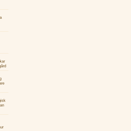
a
kar
gård
g
are
gisk
kan
ur