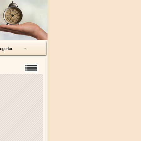
egorier
eter
ernet
s