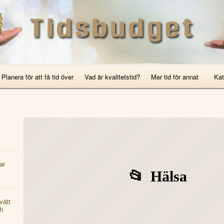
Skip to content
Skip to RECENT-POSTS-2
ion
Planera för att få tid över
Vad är kvalitetstid?
Mer tid för annat
Kat
Nyh
Int
Tip
ar
Hälsa
vätt
h