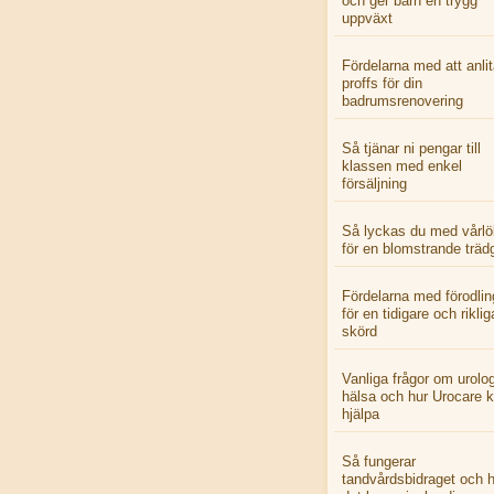
och ger barn en trygg
uppväxt
Fördelarna med att anlit
proffs för din
badrumsrenovering
Så tjänar ni pengar till
klassen med enkel
försäljning
Så lyckas du med vårlö
för en blomstrande träd
Fördelarna med förodlin
för en tidigare och riklig
skörd
Vanliga frågor om urolo
hälsa och hur Urocare 
hjälpa
Så fungerar
tandvårdsbidraget och h