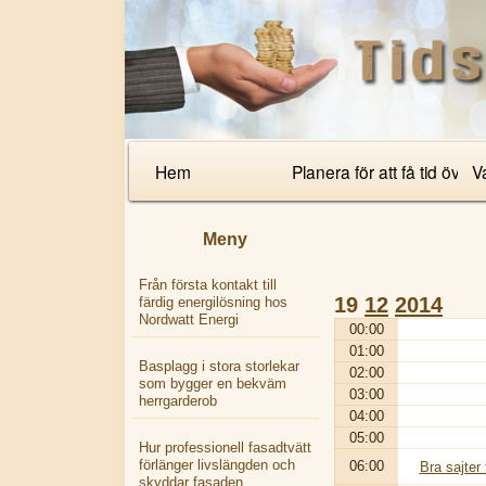
Primary
Hem
Planera för att få tid över
Va
Navigation
Meny
Från första kontakt till
19
12
2014
färdig energilösning hos
Nordwatt Energi
00:00
01:00
Basplagg i stora storlekar
02:00
som bygger en bekväm
03:00
herrgarderob
04:00
05:00
Hur professionell fasadtvätt
förlänger livslängden och
06:00
Bra sajter
skyddar fasaden