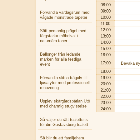
08:00
09:00
Förvandla vardagsrum med
vågade mönstrade tapeter
10:00
11:00
12:00
Sätt personlig prägel med
färgstarka möbelval i
13:00
naturnära toner
14:00
15:00
Ballonger från ledande
16:00
märken för alla festliga
17:00
Bevaka ny
event
18:00
Förvandla slitna trägolv till
19:00
ljusa ytor med professionell
20:00
renovering
21:00
22:00
Upplev skärgårdspärlan Utö
23:00
med charmig stugvistelse
24:00
Så väljer du rätt toalettsits
för din Gustavsberg-toalett
Så blir du ett familjehem