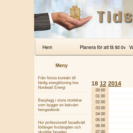
Primary
Hem
Planera för att få tid över
Va
Navigation
Meny
Från första kontakt till
18
12
2014
färdig energilösning hos
Nordwatt Energi
00:00
01:00
Basplagg i stora storlekar
02:00
som bygger en bekväm
03:00
herrgarderob
04:00
05:00
Hur professionell fasadtvätt
06:00
förlänger livslängden och
07:00
skyddar fasaden