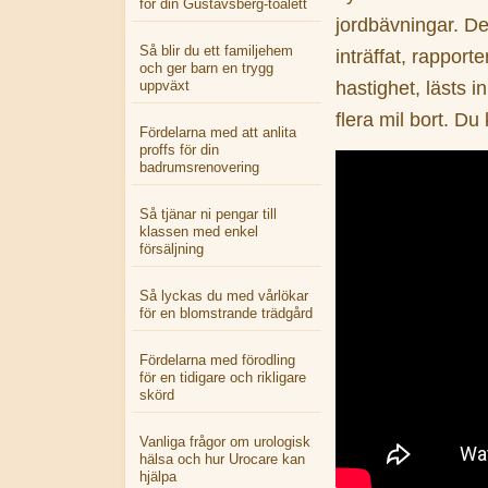
för din Gustavsberg-toalett
jordbävningar. De
Så blir du ett familjehem
inträffat, rapport
och ger barn en trygg
hastighet, lästs 
uppväxt
flera mil bort. Du
Fördelarna med att anlita
proffs för din
badrumsrenovering
Så tjänar ni pengar till
klassen med enkel
försäljning
Så lyckas du med vårlökar
för en blomstrande trädgård
Fördelarna med förodling
för en tidigare och rikligare
skörd
Vanliga frågor om urologisk
hälsa och hur Urocare kan
hjälpa