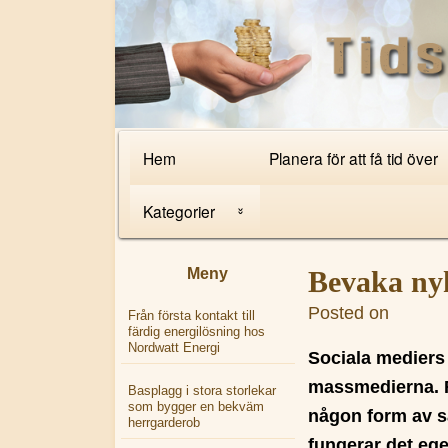
Primary Navigation
Hem
Planera för att få tid över
Kategorier
Nyheter
Meny
Bevaka nyh
Internet
Posted on
rnn.yqe.
Från första kontakt till
färdig energilösning hos
Nordwatt Energi
Tips
Sociala mediers r
massmedierna. Få
Basplagg i stora storlekar
som bygger en bekväm
någon form av s
herrgarderob
fungerar det ege