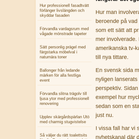
Hur professionell fasadtvätt
förlänger livslängden och
Hur man involvera
skyddar fasaden
beroende på vad 
Förvandla vardagsrum med
som ett sätt att 
vågade mönstrade tapeter
mer involverade. 
Sätt personlig prägel med
amerikanska tv-ka
färgstarka möbelval i
till nya tittare.
naturnära toner
En svensk sida m
Ballonger från ledande
märken för alla festliga
nyligen lanserats
event
perspektiv. Sidan 
Förvandla slitna trägolv till
exempel hur mycke
ljusa ytor med professionell
renovering
sedan som en sta
just nu.
Upplev skärgårdspärlan Utö
med charmig stugvistelse
I vissa fall har vi
Så väljer du rätt toalettsits
nyhetskanal där d